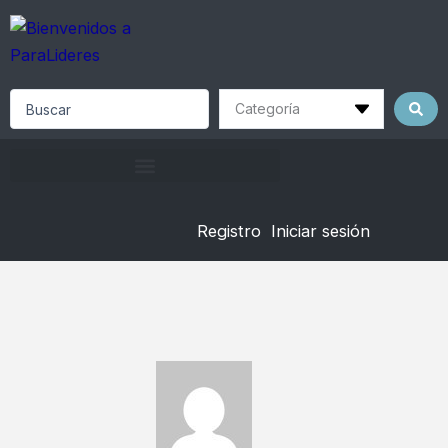
Skip
to
content
Search
...
Registro
Iniciar sesión