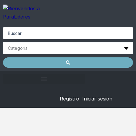
Skip
to
content
Search
...
Registro
Iniciar sesión