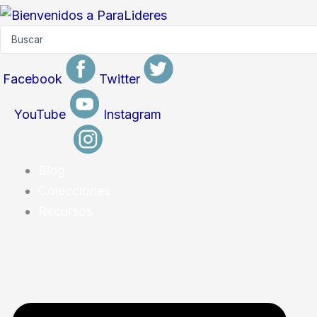
Skip
to
Search
...
content
Facebook
Twitter
YouTube
Instagram
Blog
Colecciones
Recursos