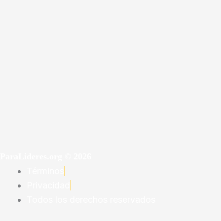
ParaLideres.org © 2026
Términos
Privacidad
Todos los derechos reservados