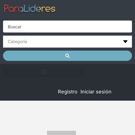
Skip
to
content
Search
...
Registro
Iniciar sesión