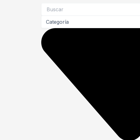
Search
...