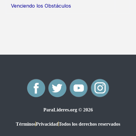
Venciendo los Obstáculos
F
T
Y
I
a
w
o
n
ParaLideres.org © 2026
c
i
u
s
Términos
Privacidad
Todos los derechos reservados