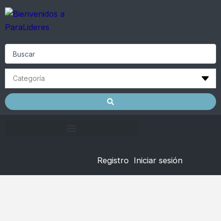
Skip
to
content
Search
...
Registro
Iniciar sesión