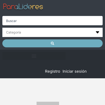
Skip
to
content
Search
...
Registro
Iniciar sesión