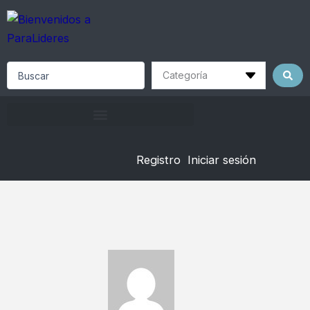
Skip
to
content
Search
...
Registro
Iniciar sesión