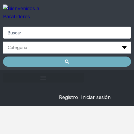
Skip
to
content
Search
...
Registro
Iniciar sesión