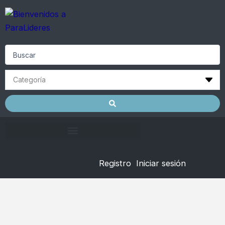
Skip
to
content
Search
...
Registro
Iniciar sesión