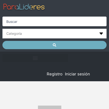
Skip
to
content
Search
...
Registro
Iniciar sesión