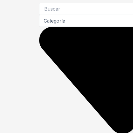
Search
...