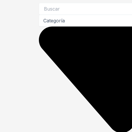
Search
...