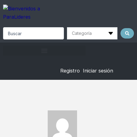
Skip
to
content
Search
...
Registro
Iniciar sesión