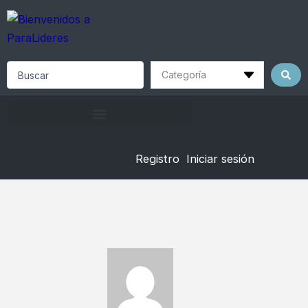
Skip
to
content
Search
...
Registro
Iniciar sesión