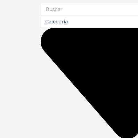
Search
...