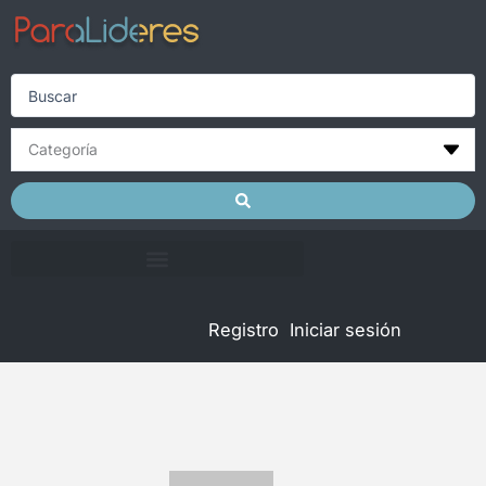
Skip
to
content
Search
...
Registro
Iniciar sesión