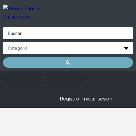
Skip
to
content
Search
...
Registro
Iniciar sesión