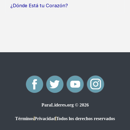
¿Dónde Está tu Corazón?
F
T
Y
I
a
w
o
n
ParaLideres.org © 2026
c
i
u
s
Términos
Privacidad
Todos los derechos reservados