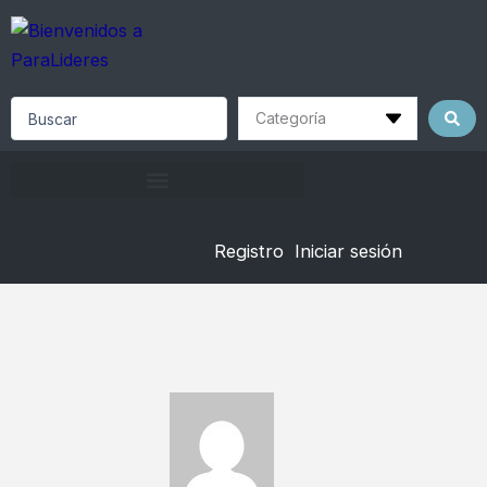
Skip
to
content
Search
...
Registro
Iniciar sesión