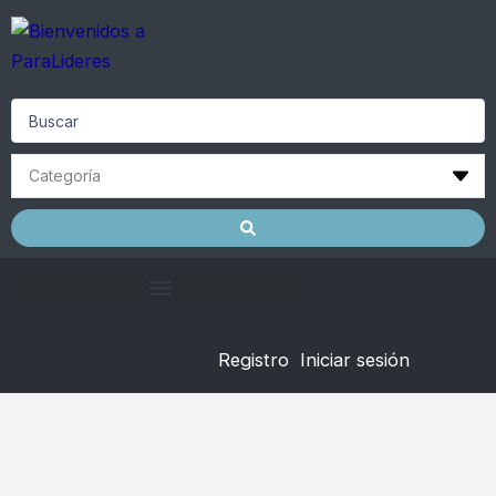
Skip
to
content
Search
...
Registro
Iniciar sesión