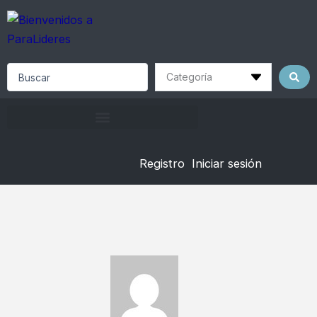
Skip
to
content
Search
...
Registro
Iniciar sesión