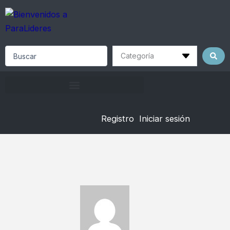
Skip
to
content
Search
...
Registro
Iniciar sesión