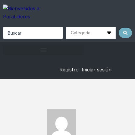
Skip
to
content
Search
...
Registro
Iniciar sesión