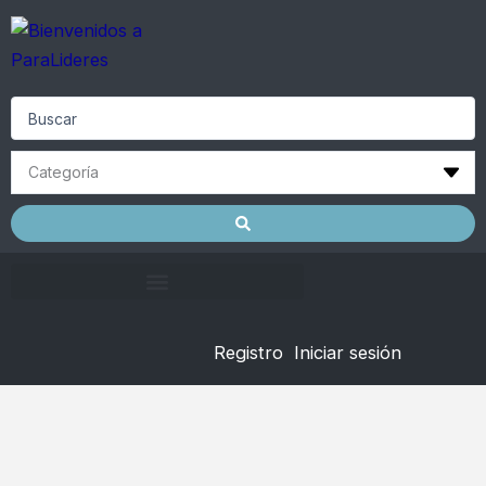
Skip
to
content
Search
...
Registro
Iniciar sesión