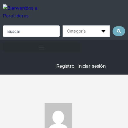
Skip
to
content
Search
...
Registro
Iniciar sesión