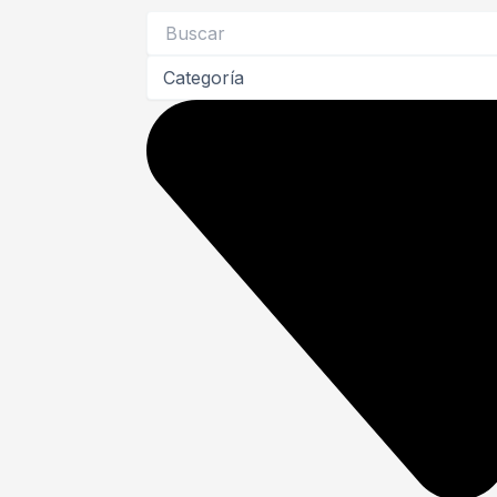
Search
...