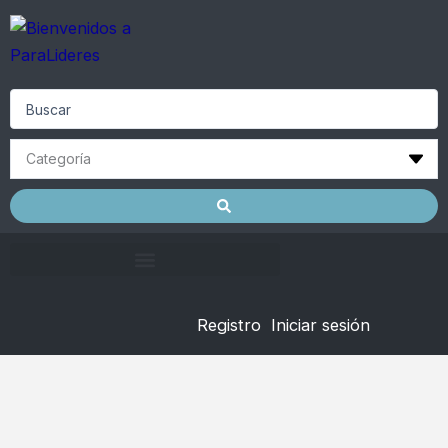
Skip
to
content
Search
...
Registro
Iniciar sesión