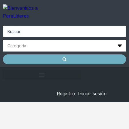
Skip
to
content
Search
...
Registro
Iniciar sesión