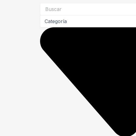
Search
...