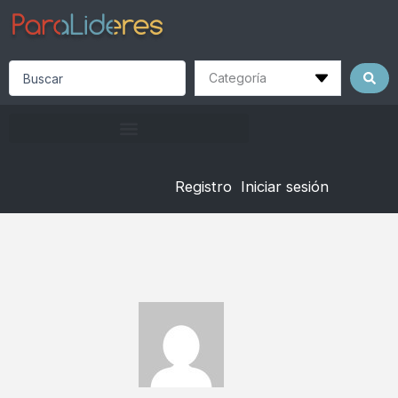
Skip
to
content
Search
...
Registro
Iniciar sesión