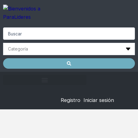
Skip
to
content
Search
...
Registro
Iniciar sesión