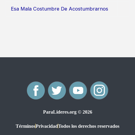
Esa Mala Costumbre De Acostumbrarnos
F
T
Y
I
a
w
o
n
ParaLideres.org © 2026
c
i
u
s
Términos
Privacidad
Todos los derechos reservados