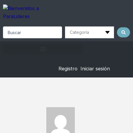
Skip
to
content
Search
...
Registro
Iniciar sesión