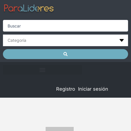
Skip
to
content
Search
...
Registro
Iniciar sesión