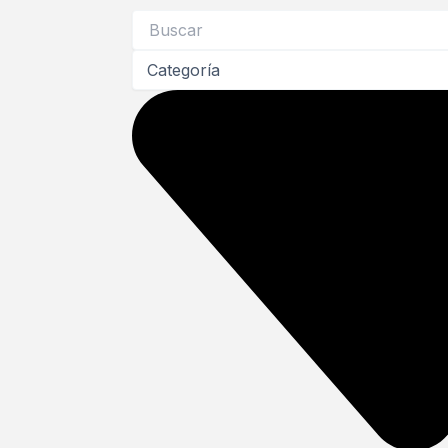
Search
...