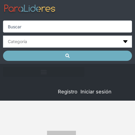
Skip
to
content
Search
...
Registro
Iniciar sesión