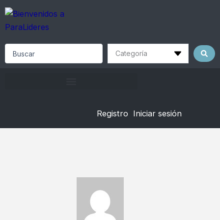
Skip
to
content
Search
...
Registro
Iniciar sesión