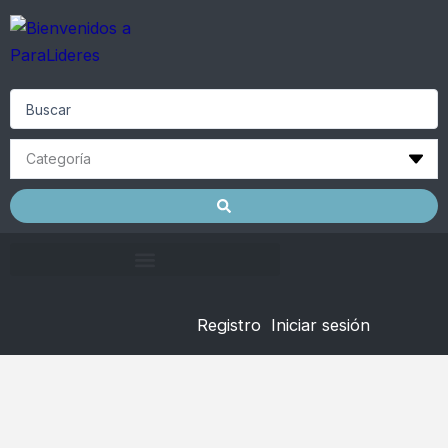
Skip
to
content
Search
...
Registro
Iniciar sesión