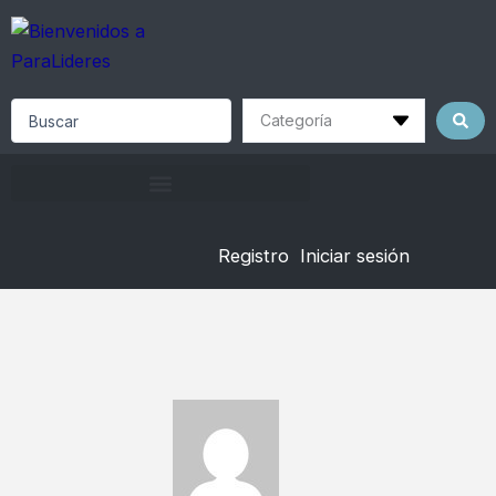
Skip
to
content
Search
...
Registro
Iniciar sesión