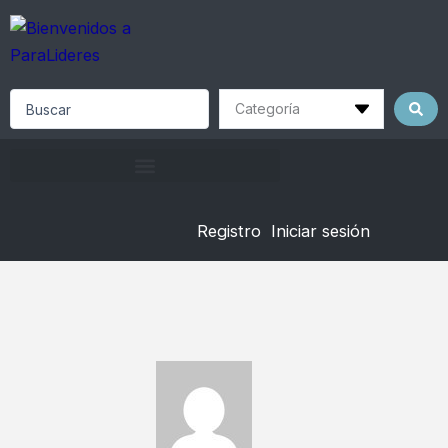
Skip
to
content
Search
...
Registro
Iniciar sesión