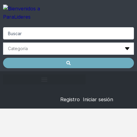
Skip
to
content
Search
...
Registro
Iniciar sesión