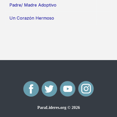
Padre/ Madre Adoptivo
Un Corazón Hermoso
F
T
Y
I
a
w
o
n
ParaLideres.org © 2026