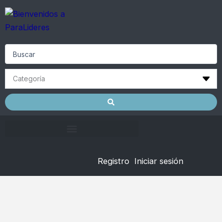
Skip
to
content
Search
...
Registro
Iniciar sesión