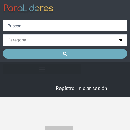
Skip
to
content
Search
...
Registro
Iniciar sesión