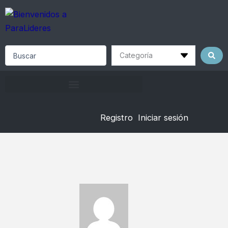
Skip
to
content
Search
...
Registro
Iniciar sesión