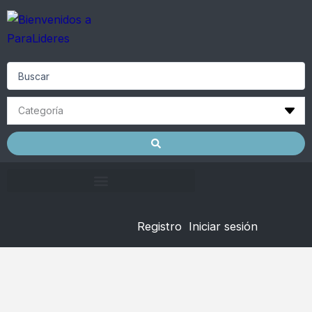
Skip
to
content
Search
...
Registro
Iniciar sesión