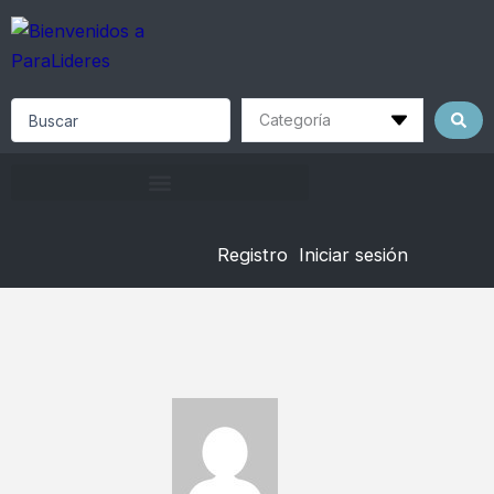
Skip
to
content
Search
...
Registro
Iniciar sesión