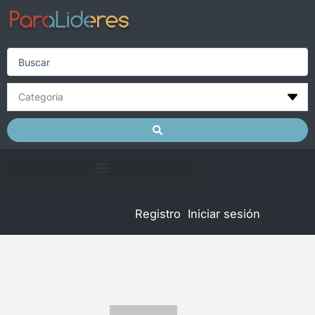
Skip
to
content
Search
...
Registro
Iniciar sesión