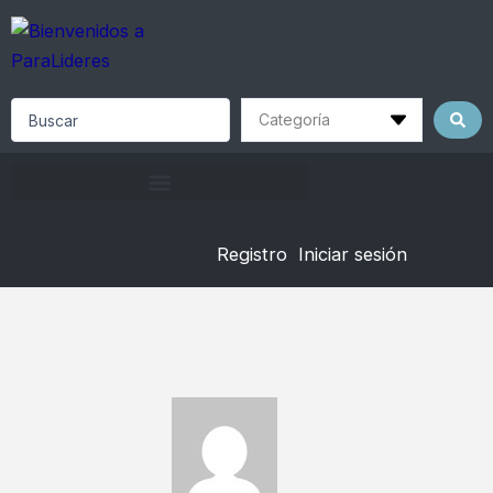
Skip
to
content
Search
...
Registro
Iniciar sesión