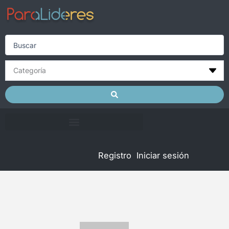
Skip
to
content
Search
...
Registro
Iniciar sesión