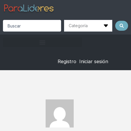
Skip
to
content
Search
...
Registro
Iniciar sesión