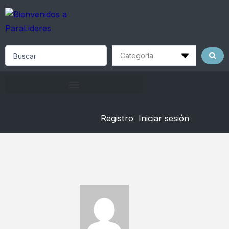
Skip
to
content
Search
...
Registro
Iniciar sesión